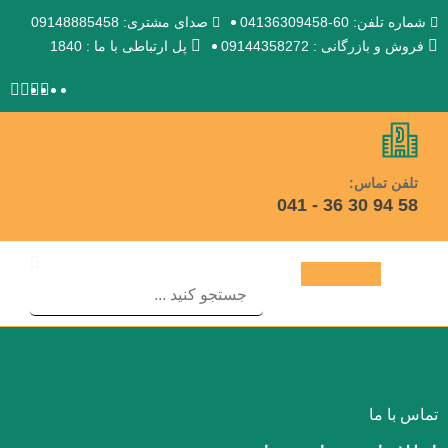
شماره تلفن: 60-04136309458
صدای مشتری: 09148885458
فروش و بازرگانی : 09144358272
پل ارتباطی با ما : 1840
تلفن تماس:
58 94 30 36 - 041
تماس با ما