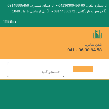
شماره تلفن: 60-04136309458
صدای مشتری: 09148885458
فروش و بازرگانی : 09144358272
پل ارتباطی با ما : 1840
تلفن تماس:
58 94 30 36 - 041