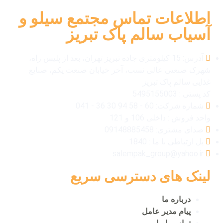
اطلاعات تماس مجتمع سیلو و
آسیاب سالم پاک تبریز
آدرس: 15 کیلومتری جاده تبریز تهران، بعد از پلیس راه،
شهرک صنعتی عالی نسب، آخر خیابان صنعت یکم، صنایع
غذایی سالم پاک تبریز
کد پستی : 5495155003
شماره شرکت: 60 - 58 94 30 36 - 041
واحد فروش : داخلی 106 و 121
صدای مشتری: 09148885458
پل ارتباطی با ما : 1840
salempak_group@yahoo.ir
لینک های دسترسی سریع
درباره ما
پیام مدیر عامل