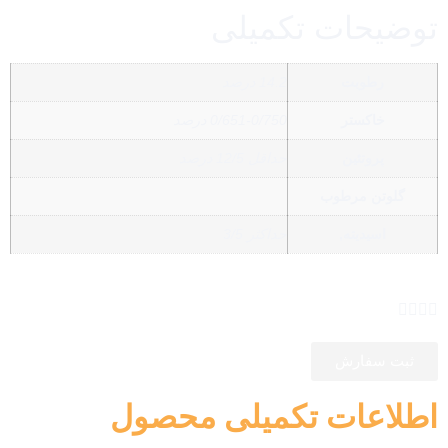
توضیحات تکمیلی
رطوبت
14.2 درصد
خاکستر
0/651-0/750 درصد
پروتئین
حداقل 12/5 درصد
گلوتن مرطوب
اسیدیته,
حداکثر 3/5
ثبت سفارش
اطلاعات تکمیلی محصول