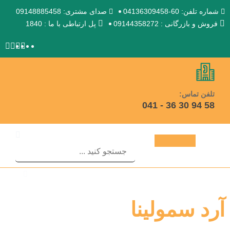
شماره تلفن: 60-04136309458
صدای مشتری: 09148885458
فروش و بازرگانی : 09144358272
پل ارتباطی با ما : 1840
تلفن تماس:
58 94 30 36 - 041
آرد سمولینا