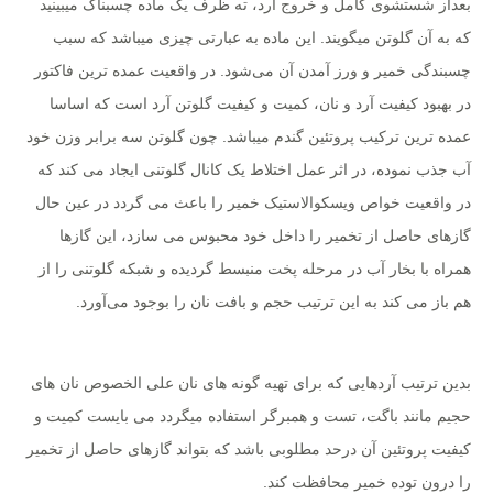
بعداز شستشوی کامل و خروج آرد، ته ظرف یک ماده چسبناک میبینید
که به آن گلوتن میگویند. این ماده به عبارتی چیزی میباشد که سبب
چسبندگی خمیر و ورز آمدن آن می‌شود. در واقعیت عمده ترین فاکتور
در بهبود کیفیت آرد و نان، کمیت و کیفیت گلوتن آرد است که اساسا
عمده ترین ترکیب پروتئین گندم میباشد. چون گلوتن سه برابر وزن خود
آب جذب نموده، در اثر عمل اختلاط یک کانال گلوتنی ایجاد می کند که
در واقعیت خواص ویسکوالاستیک خمیر را باعث می گردد در عین حال
گازهای حاصل از تخمیر را داخل خود محبوس می سازد، این گازها
همراه با بخار آب در مرحله پخت منبسط گردیده و شبکه گلوتنی را از
هم باز می کند به این ترتیب حجم و بافت نان را بوجود می‌آورد.
بدین ترتیب آردهایی که برای تهیه گونه های نان علی الخصوص نان های
حجیم مانند باگت، تست و همبرگر استفاده میگردد می بایست کمیت و
کیفیت پروتئین آن در‌حد مطلوبی باشد که بتواند گازهای حاصل از تخمیر
را درون توده خمیر محافظت کند.