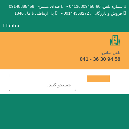
شماره تلفن: 60-04136309458
صدای مشتری: 09148885458
فروش و بازرگانی : 09144358272
پل ارتباطی با ما : 1840
تلفن تماس:
58 94 30 36 - 041